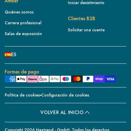
Ámbar
Iniciar desistimiento
IE
Quiénes somos
IT
Clientes B2B
Carrera profesional
NL
Solicitar una cuenta
ES
Salas de exposición
BE/NL
PL
ES
SE
DE
Formas de pago
CH
DK
Política de cookies
Configuración de cookies
CZ
PT
VOLVER AL INICIO
BE/FR
Copyright 2026 Nextrend - GmbH. Todos los derechos