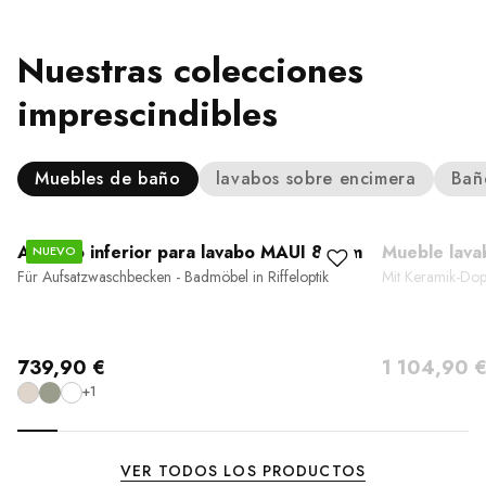
Nuestras colecciones
imprescindibles
Muebles de baño
lavabos sobre encimera
Bañ
Armario inferior para lavabo MAUI 80 cm
Mueble lav
NUEVO
Für Aufsatzwaschbecken - Badmöbel in Riffeloptik
Mit Keramik-Do
739,90 €
1 104,90 
+1
VER TODOS LOS PRODUCTOS