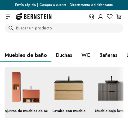
Bernstein Badshop - Productos de alta calidad para tu ba
Skip to main content
Envío rápido
|
Compra a cuenta
|
Directamente del fabricante
DESCUBRIR AHORA
Search
+34 936 46 13 25
¿Necesita información sobre las
condiciones de devolución, el
estado del pedido o cualquier
Muebles de baño
Duchas
WC
Bañeras
otra cosa? Rellene el formulario.
Centro de ayuda (FAQ)
Conjuntos de muebles de baño
Lavabo con mueble
Mueble bajo lavab