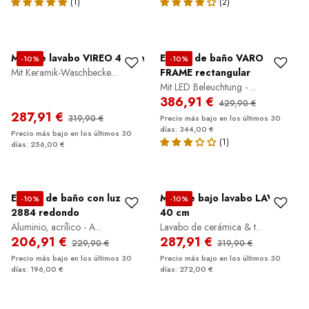
Mueble lavabo VIREO 40 cm
Espejo de baño VARO
-10%
-10%
Mit Keramik-Waschbecke...
FRAME rectangular
Mit LED Beleuchtung - ...
386,91 €
429,90 €
287,91 €
319,90 €
Precio más bajo en los últimos 30
días: 344,00 €
Precio más bajo en los últimos 30
días: 256,00 €
Espejo de baño con luz LED
Mueble bajo lavabo LAVOA
-10%
-10%
2884 redondo
40 cm
Aluminio, acrílico - A...
Lavabo de cerámica & t...
206,91 €
287,91 €
229,90 €
319,90 €
Precio más bajo en los últimos 30
Precio más bajo en los últimos 30
días: 196,00 €
días: 272,00 €