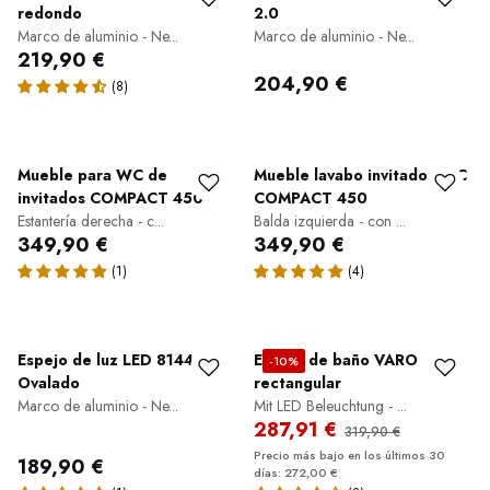
redondo
2.0
Marco de aluminio - Ne...
Marco de aluminio - Ne...
219,90 €
204,90 €
Mueble para WC de
Mueble lavabo invitados WC
invitados COMPACT 450
COMPACT 450
Estantería derecha - c...
Balda izquierda - con ...
349,90 €
349,90 €
Espejo de luz LED 8144-2.0
Espejo de baño VARO
-10%
Ovalado
rectangular
Marco de aluminio - Ne...
Mit LED Beleuchtung - ...
287,91 €
319,90 €
Precio más bajo en los últimos 30
189,90 €
días: 272,00 €