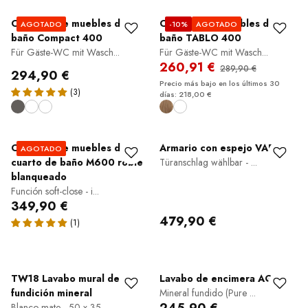
Conjunto de muebles de
Conjunto de muebles de
AGOTADO
-10%
AGOTADO
baño Compact 400
baño TABLO 400
Für Gäste-WC mit Wasch...
Für Gäste-WC mit Wasch...
260,91 €
289,90 €
294,90 €
Precio más bajo en los últimos 30
días: 218,00 €
Conjunto de muebles de
Armario con espejo VARO
AGOTADO
cuarto de baño M600 roble
Türanschlag wählbar - ...
blanqueado
Función soft-close - i...
349,90 €
479,90 €
TW18 Lavabo mural de
Lavabo de encimera AQUA
fundición mineral
Mineral fundido (Pure ...
Blanco mate - 50 x 35 ...