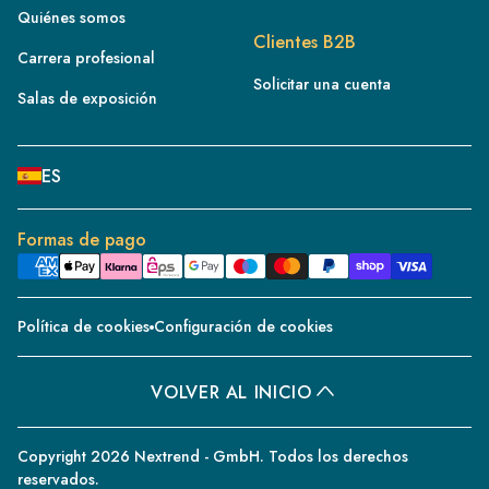
Quiénes somos
IT
Clientes B2B
Carrera profesional
NL
Solicitar una cuenta
ES
Salas de exposición
BE/NL
PL
ES
SE
DE
Formas de pago
CH
DK
Política de cookies
Configuración de cookies
CZ
PT
VOLVER AL INICIO
BE/FR
Copyright 2026 Nextrend - GmbH. Todos los derechos
reservados.