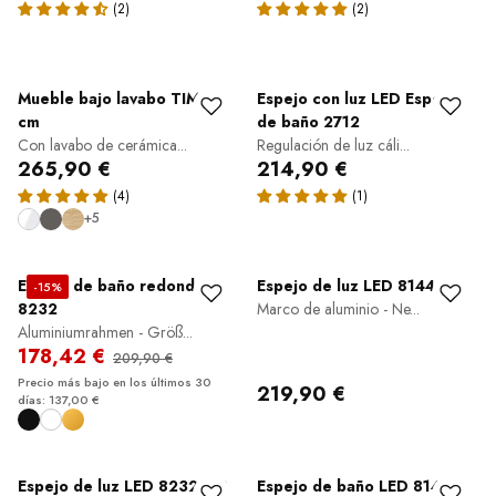
Mueble bajo lavabo TIM 40
Espejo con luz LED Espejo
cm
de baño 2712
Con lavabo de cerámica...
Regulación de luz cáli...
265,90 €
214,90 €
+5
Espejo de baño redondo
Espejo de luz LED 8144-2.0
-15%
8232
Marco de aluminio - Ne...
Aluminiumrahmen - Größ...
178,42 €
209,90 €
Precio más bajo en los últimos 30
219,90 €
días: 137,00 €
Espejo de luz LED 8232-2.0
Espejo de baño LED 8144