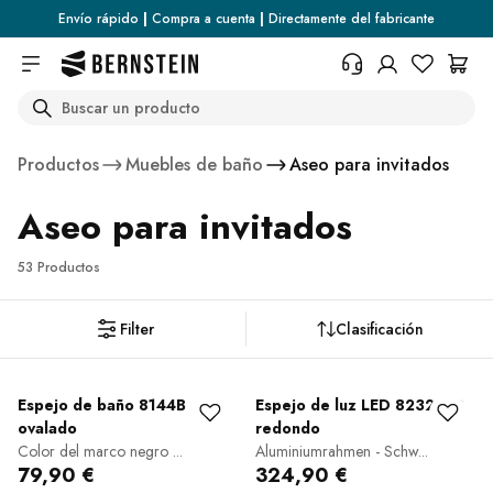
Skip to main content
Envío rápido
|
Compra a cuenta
|
Directamente del fabricante
Search
+34 936 46 13 25
¿Necesita información sobre las
Productos
Muebles de baño
Aseo para invitados
condiciones de devolución, el
estado del pedido o cualquier
Aseo para invitados
otra cosa? Rellene el formulario.
Centro de ayuda (FAQ)
53 Productos
Filter
Clasificación
Espejo de baño 8144B
Espejo de luz LED 8232-2.0
ovalado
redondo
Color del marco negro ...
Aluminiumrahmen - Schw...
79,90 €
324,90 €