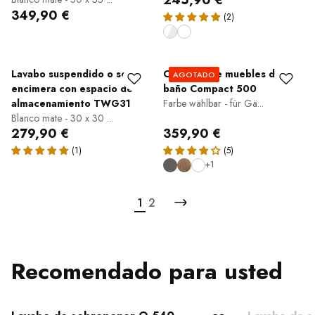
245,90 €
349,90 €
Lavabo suspendido o sobre
Conjunto de muebles de
AGOTADO
encimera con espacio de
baño Compact 500
almacenamiento TWG31
Farbe wählbar - für Gä...
Blanco mate - 30 x 30 ...
279,90 €
359,90 €
+1
1
2
Recomendado para usted