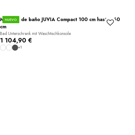
Muebles de baño JUVIA Compact 100 cm hasta 160
NUEVO
cm
Bad Unterschrank mit Waschtischkonsole
1 104,90 €
+1