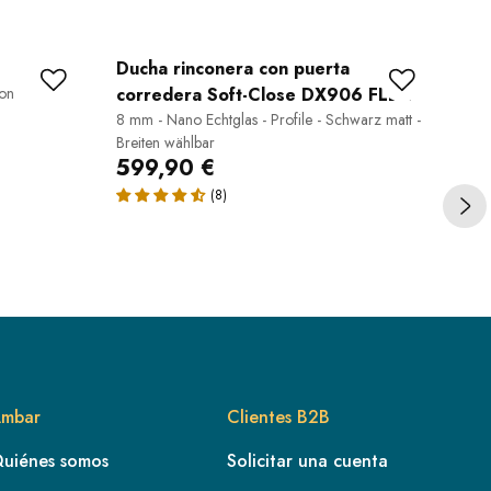
Ducha rinconera con puerta
Si
Con
corredera Soft-Close DX906 FLEX
Mess
Dus
8 mm - Nano Echtglas - Profile - Schwarz matt -
Breiten wählbar
599,90 €
34
mbar
Clientes B2B
uiénes somos
Solicitar una cuenta