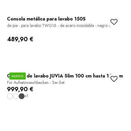
Consola metálica para lavabo 150S
de pie - para lavabo TWG16 - de acero inoxidable - negro mate
489,90 €
Consola de lavabo JUVIA Slim 100 cm hasta 160 cm
NUEVO
Für Aufsatzwaschbecken - 2er-Set
999,90 €
+1