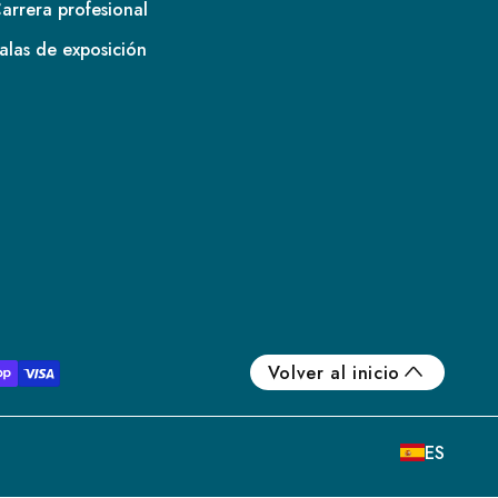
arrera profesional
alas de exposición
FR
IE
IT
NL
ES
Volver al inicio
BE/NL
PL
ES
SE