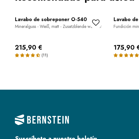
Lavabo de sobreponer O-540
Lavabo de
Mineralguss - Weiß, matt - Zusatzblende wählbar
Fundición mine
215,90 €
175,90 
Suscríbete a nuestro boletín.