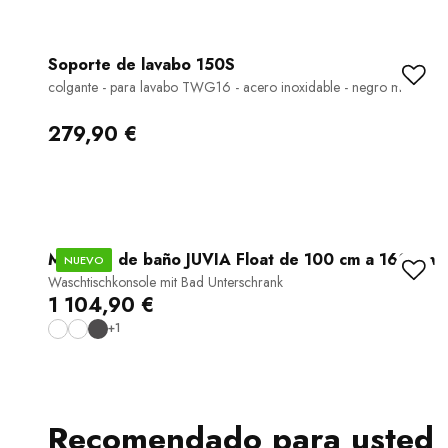
Soporte de lavabo 150S
colgante - para lavabo TWG16 - acero inoxidable - negro mate
279,90 €
Muebles de baño JUVIA Float de 100 cm a 160 cm
NUEVO
Waschtischkonsole mit Bad Unterschrank
1 104,90 €
+1
Recomendado para usted