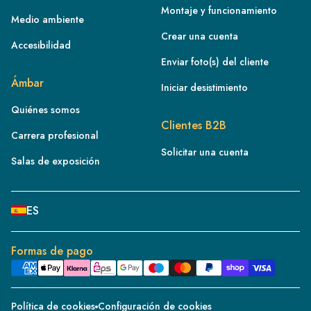
Montaje y funcionamiento
Medio ambiente
Crear una cuenta
Accesibilidad
Enviar foto(s) del cliente
FR
Ámbar
Iniciar desistimiento
IE
Quiénes somos
IT
Clientes B2B
Carrera profesional
NL
Solicitar una cuenta
ES
Salas de exposición
BE/NL
PL
ES
SE
DE
Formas de pago
CH
DK
Política de cookies
Configuración de cookies