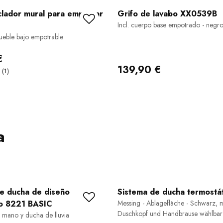
clador mural para empotrar
Grifo de lavabo XX0539B
Incl. cuerpo base empotrado - negr
ueble bajo empotrable
€
139,90 €
a
e ducha de diseño
Sistema de ducha termostá
o 8221 BASIC
Messing - Ablagefläche - Schwarz, m
Duschkopf und Handbrause wählbar
e mano y ducha de lluvia