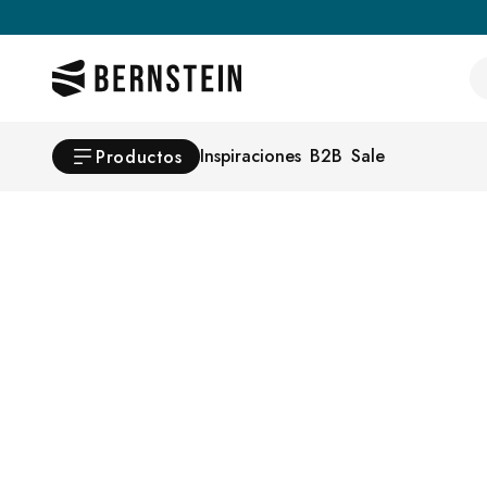
Skip to main content
Se
Inspiraciones
B2B
Sale
Productos