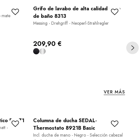
Grifo de lavabo de alta calidad grifo
Gr
o mate
de baño 8313
de
Messing - Drehgriff - Neoperl-Strahlregler
Neg
inte
99
209,90 €
VER MÁS
tico BS371
Columna de ducha SEDAL-
Co
att -
Thermostato 8921B Basic
PR
Incl. ducha de mano - Negro - Selección cabezal
Negr