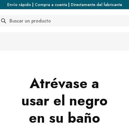
Por qué el negro en el baño es más que una ten
Envío rápido
|
Compra a cuenta
|
Directamente del fabricante
NEGRO EN EL BA
arch
Atrévase a
usar el negro
en su baño