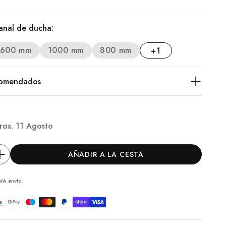
anal de ducha:
600 mm
1000 mm
800 mm
+1
comendados
rox.
11 Agosto
AÑADIR A LA CESTA
 IVA
envío