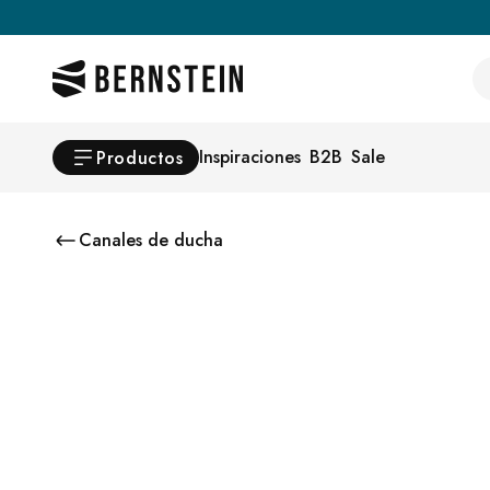
Skip to main content
Se
Inspiraciones
B2B
Sale
Productos
Canales de ducha