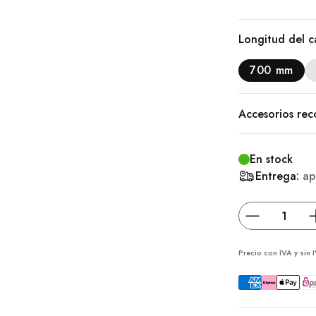
Longitud del c
700 mm
Accesorios re
En stock
Entrega:
ap
Precio con IVA y sin