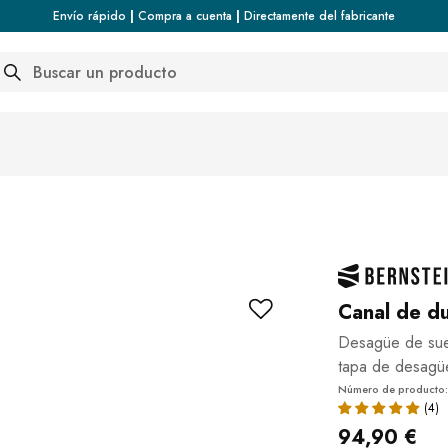
Envío rápido
|
Compra a cuenta
|
Directamente del fabricante
arch
Canal de d
Desagüe de suel
tapa de desagüe
Número de producto
94,90 €