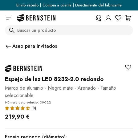
Skip to main content
Envío rápido
|
Compra a cuenta
|
Directamente del fabricante
Search
+34 936 46 13 25
¿Necesita información sobre las
Aseo para invitados
condiciones de devolución, el
estado del pedido o cualquier
otra cosa? Rellene el formulario.
Centro de ayuda (FAQ)
Espejo de luz LED 8232-2.0 redondo
Marco de aluminio - Negro mate - Arenado - Tamaño
seleccionable
Número de producto: 39022
219,90 €
Espejo redondo (diámetro):