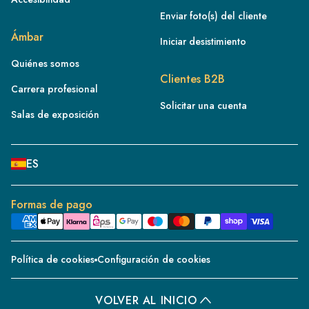
Enviar foto(s) del cliente
FR
Ámbar
Iniciar desistimiento
IE
Quiénes somos
IT
Clientes B2B
Carrera profesional
NL
Solicitar una cuenta
ES
Salas de exposición
BE/NL
PL
ES
SE
DE
Formas de pago
CH
DK
Política de cookies
Configuración de cookies
CZ
PT
VOLVER AL INICIO