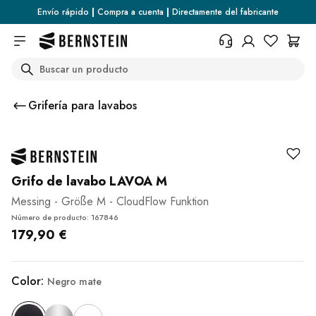
Skip to main content
Envío rápido
|
Compra a cuenta
|
Directamente del fabricante
Search
+34 936 46 13 25
¿Necesita información sobre las
Grifería para lavabos
condiciones de devolución, el
estado del pedido o cualquier
otra cosa? Rellene el formulario.
Centro de ayuda (FAQ)
Grifo de lavabo LAVOA M
Messing - Größe M - CloudFlow Funktion
Número de producto: 167846
179,90 €
Color:
Negro mate