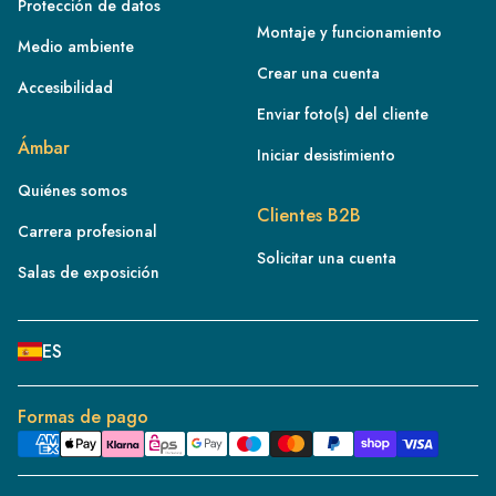
Protección de datos
Montaje y funcionamiento
Medio ambiente
Crear una cuenta
Accesibilidad
Enviar foto(s) del cliente
FR
Ámbar
Iniciar desistimiento
IE
Quiénes somos
IT
Clientes B2B
Carrera profesional
NL
Solicitar una cuenta
ES
Salas de exposición
BE/NL
PL
ES
SE
DE
Formas de pago
CH
DK