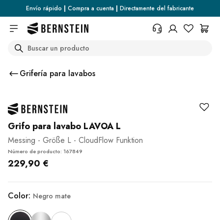
Skip to main content
Envío rápido
|
Compra a cuenta
|
Directamente del fabricante
Search
+34 936 46 13 25
¿Necesita información sobre las
Grifería para lavabos
condiciones de devolución, el
estado del pedido o cualquier
otra cosa? Rellene el formulario.
Centro de ayuda (FAQ)
Grifo para lavabo LAVOA L
Messing - Größe L - CloudFlow Funktion
Número de producto: 167849
229,90 €
Color:
Negro mate