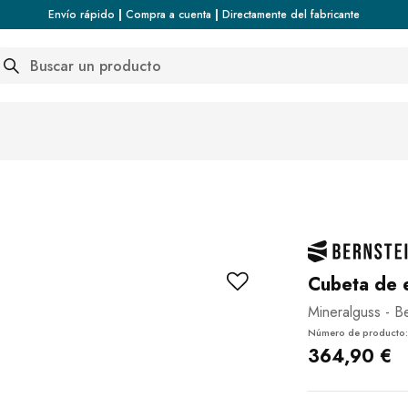
Envío rápido
|
Compra a cuenta
|
Directamente del fabricante
arch
Cubeta de
Mineralguss - B
Número de producto
364,90 €