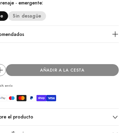
renaje - emergente:
üe
Sin desagüe
comendados
AÑADIR A LA CESTA
 IVA
envío
bre el producto