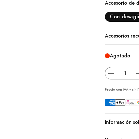
Accesorio de d
Con desag
Accesorios re
Agotado
Precio con IVA y sin
Información so