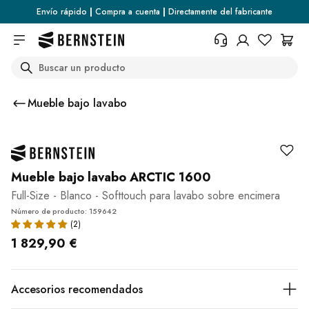
Skip to main content
Envío rápido
|
Compra a cuenta
|
Directamente del fabricante
Search
+34 936 46 13 25
¿Necesita información sobre las
Mueble bajo lavabo
condiciones de devolución, el
estado del pedido o cualquier
otra cosa? Rellene el formulario.
Centro de ayuda (FAQ)
Mueble bajo lavabo ARCTIC 1600
Full-Size - Blanco - Softtouch para lavabo sobre encimera
Número de producto: 159642
1 829,90 €
Accesorios recomendados