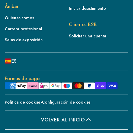
FR
Ámbar
Iniciar desistimiento
IE
Quiénes somos
IT
Clientes B2B
Carrera profesional
NL
Solicitar una cuenta
ES
Salas de exposición
BE/NL
PL
ES
SE
DE
Formas de pago
CH
DK
Política de cookies
Configuración de cookies
CZ
PT
VOLVER AL INICIO
BE/FR