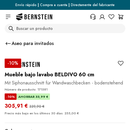
Skip to main content
Envío rápido
|
Compra a cuenta
|
Directamente del fabricante
Search
+34 936 46 13 25
¿Necesita información sobre las
Aseo para invitados
condiciones de devolución, el
estado del pedido o cualquier
otra cosa? Rellene el formulario.
-10%
Centro de ayuda (FAQ)
Mueble bajo lavabo BELDIVO 60 cm
Mit Siphonausschnitt für Wandwaschbecken - bodenstehend
Número de producto: 171581
-10%
AHORRAR 33,99 €
305,91 €
339,90 €
Precio más bajo en los últimos 30 días: 255,00 €