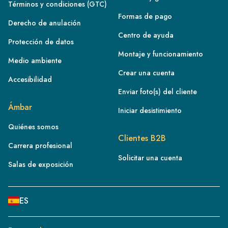
Términos y condiciones (GTC)
Formas de pago
Derecho de anulación
Centro de ayuda
Protección de datos
Montaje y funcionamiento
Medio ambiente
Crear una cuenta
Accesibilidad
Enviar foto(s) del cliente
FR
Ámbar
Iniciar desistimiento
IE
Quiénes somos
IT
Clientes B2B
Carrera profesional
NL
Solicitar una cuenta
ES
Salas de exposición
BE/NL
PL
ES
SE
DE