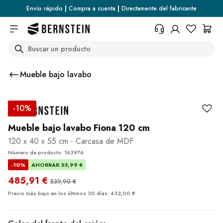
Skip to main content
Envío rápido
|
Compra a cuenta
|
Directamente del fabricante
Search
+34 936 46 13 25
¿Necesita información sobre las
Mueble bajo lavabo
condiciones de devolución, el
estado del pedido o cualquier
otra cosa? Rellene el formulario.
-10%
Centro de ayuda (FAQ)
Mueble bajo lavabo Fiona 120 cm
120 x 40 x 55 cm - Carcasa de MDF
Número de producto: 163976
-10%
AHORRAR 53,99 €
485,91 €
539,90 €
Precio más bajo en los últimos 30 días: 432,00 €