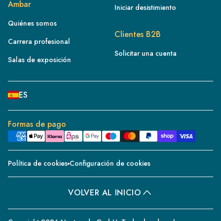
Ámbar
Iniciar desistimiento
IE
Quiénes somos
IT
Clientes B2B
Carrera profesional
NL
Solicitar una cuenta
ES
Salas de exposición
BE/NL
PL
ES
SE
DE
Formas de pago
CH
DK
Política de cookies
Configuración de cookies
CZ
PT
VOLVER AL INICIO
BE/FR