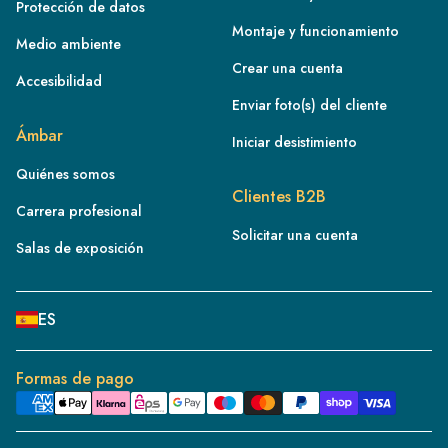
Protección de datos
Montaje y funcionamiento
Medio ambiente
Crear una cuenta
Accesibilidad
Enviar foto(s) del cliente
FR
Ámbar
Iniciar desistimiento
IE
Quiénes somos
IT
Clientes B2B
Carrera profesional
NL
Solicitar una cuenta
ES
Salas de exposición
BE/NL
PL
ES
SE
DE
Formas de pago
CH
DK