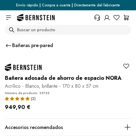
Skip to main content
Envío rápido
|
Compra a cuenta
|
Directamente del fabricante
Search
+34 936 46 13 25
¿Necesita información sobre las
Bañeras pre-pared
condiciones de devolución, el
estado del pedido o cualquier
otra cosa? Rellene el formulario.
Centro de ayuda (FAQ)
Bañera adosada de ahorro de espacio NORA
Acrílico - Blanco, brillante - 170 x 80 x 57 cm
Número de producto: 35722
949,90 €
Accesorios recomendados