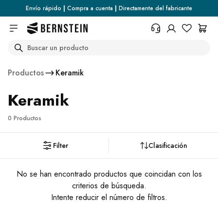
Skip to main content
Envío rápido
|
Compra a cuenta
|
Directamente del fabricante
Search
+34 936 46 13 25
¿Necesita información sobre las
Productos
Keramik
condiciones de devolución, el
estado del pedido o cualquier
Keramik
otra cosa? Rellene el formulario.
Centro de ayuda (FAQ)
0 Productos
Filter
Clasificación
No se han encontrado productos que coincidan con los
criterios de búsqueda.
Intente reducir el número de filtros.