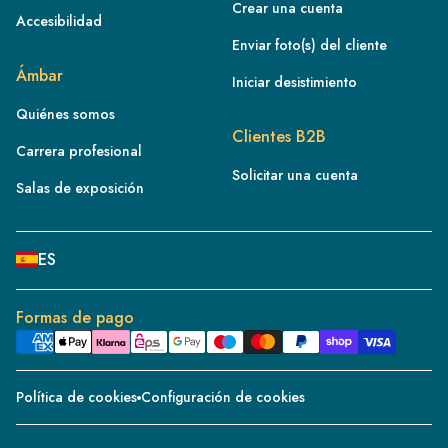
Crear una cuenta
Accesibilidad
Enviar foto(s) del cliente
FR
Ámbar
Iniciar desistimiento
IE
Quiénes somos
IT
Clientes B2B
Carrera profesional
NL
Solicitar una cuenta
ES
Salas de exposición
BE/NL
PL
ES
SE
DE
Formas de pago
CH
DK
Política de cookies
Configuración de cookies
CZ
PT