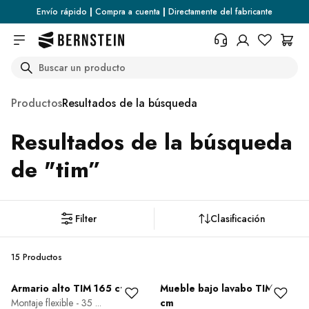
Skip to main content
Envío rápido
|
Compra a cuenta
|
Directamente del fabricante
Search
+34 936 46 13 25
¿Necesita información sobre las
Productos
Resultados de la búsqueda
condiciones de devolución, el
estado del pedido o cualquier
Resultados de la búsqueda
otra cosa? Rellene el formulario.
Centro de ayuda (FAQ)
de "
tim
”
Filter
Clasificación
15 Productos
Armario alto TIM 165 cm
Mueble bajo lavabo TIM 40
Montaje flexible - 35 ...
cm